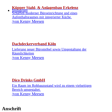
Küpper Stahl- & Anlagenbau Erkelenz
Instagram
Schaffen moderner Büroeinrichtung und eines
Aufenthaltsraumes mit integrierter Küche.
/
von Kenny Meesen
Dachdeckerverband Köln
Lieferung neuer Büromöbel sowie Umgestaltung der
Räumlichkeiten
/
von Kenny Meesen
Dico Drinks GmbH
Ein Raum im Rohbauzustand wird zu einem vielseitigen
Bereich umgestaltet.
/
von Kenny Meesen
Anschrift