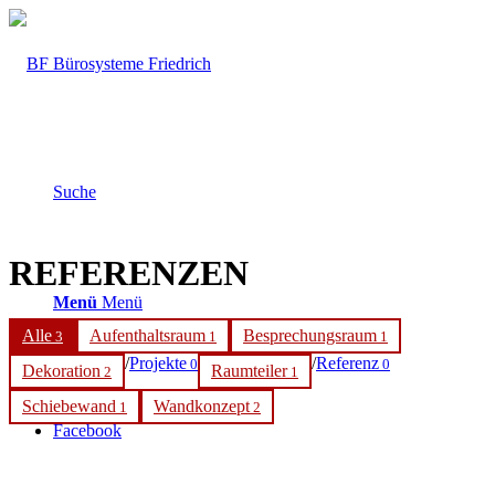
Suche
REFERENZEN
Menü
Menü
Alle
Aufenthaltsraum
Besprechungsraum
3
1
1
/
Projekte
/
Referenz
0
0
Dekoration
Raumteiler
2
1
Schiebewand
Wandkonzept
1
2
Facebook